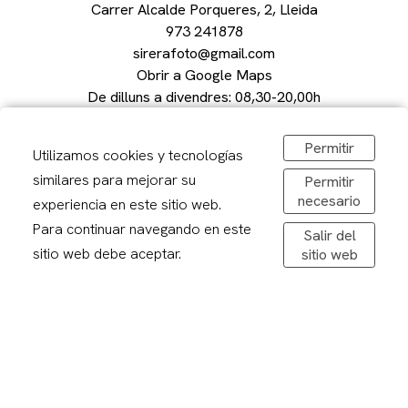
Carrer Alcalde Porqueres, 2, Lleida
973 241878
sirerafoto@gmail.com
Obrir a Google Maps
De dilluns a divendres: 08,30-20,00h
Dissabtes: 09:00 – 13:00
Permitir
Utilizamos cookies y tecnologías
similares para mejorar su
Permitir
necesario
experiencia en este sitio web.
Avís legal
Para continuar navegando en este
Salir del
Politica de privacitat
sitio web debe aceptar.
sitio web
Política de cookies
Condicions de compra
Devolucions
Enviaments