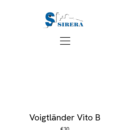
Voigtländer Vito B
€30