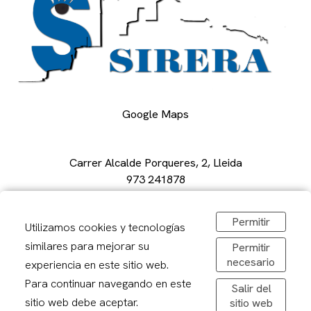
Google Maps
Carrer Alcalde Porqueres, 2, Lleida
973 241878
sirerafoto@gmail.com
Obrir a Google Maps
Permitir
Utilizamos cookies y tecnologías
De dilluns a divendres: 08,30-20,00h
Dissabtes: 09:00 – 13:00
similares para mejorar su
Permitir
necesario
experiencia en este sitio web.
Para continuar navegando en este
Salir del
sitio web debe aceptar.
sitio web