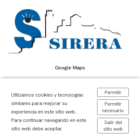
Google Maps
Carrer Alcalde Porqueres, 2, Lleida
Permitir
Utilizamos cookies y tecnologías
973 241878
similares para mejorar su
Permitir
sirerafoto@gmail.com
necesario
experiencia en este sitio web.
Obrir a Google Maps
De dilluns a divendres: 08,30-20,00h
Para continuar navegando en este
Salir del
Dissabtes: 09:00 – 13:00
sitio web debe aceptar.
sitio web