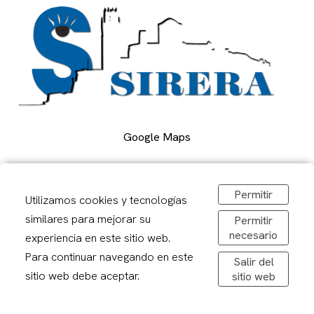
Google Maps
Carrer Alcalde Porqueres, 2, Lleida
Permitir
Utilizamos cookies y tecnologías
973 241878
similares para mejorar su
sirerafoto@gmail.com
Permitir
necesario
Obrir a Google Maps
experiencia en este sitio web.
De dilluns a divendres: 08,30-20,00h
Para continuar navegando en este
Salir del
Dissabtes: 09:00 – 13:00
sitio web debe aceptar.
sitio web