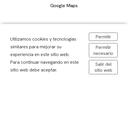
Google Maps
Carrer Alcalde Porqueres, 2, Lleida
973 241878
Permitir
Utilizamos cookies y tecnologías
sirerafoto@gmail.com
Obrir a Google Maps
similares para mejorar su
Permitir
De dilluns a divendres: 08,30-20,00h
necesario
experiencia en este sitio web.
Dissabtes: 09:00 – 13:00
Para continuar navegando en este
Salir del
sitio web debe aceptar.
sitio web
Avís legal
Politica de privacitat
Política de cookies
Condicions de compra