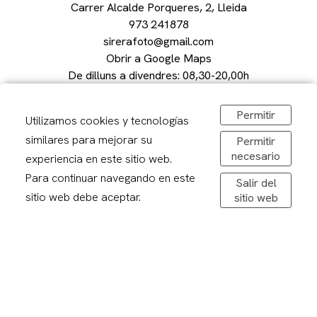
Carrer Alcalde Porqueres, 2, Lleida
973 241878
sirerafoto@gmail.com
Obrir a Google Maps
De dilluns a divendres: 08,30-20,00h
Dissabtes: 09:00 – 13:00
Permitir
Utilizamos cookies y tecnologías
similares para mejorar su
Permitir
necesario
experiencia en este sitio web.
Avís legal
Para continuar navegando en este
Salir del
Politica de privacitat
sitio web debe aceptar.
sitio web
Política de cookies
Condicions de compra
Devolucions
Enviaments