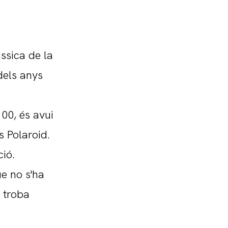
ssica de la
dels anys
100, és avui
s Polaroid.
ció.
e no s'ha
s troba