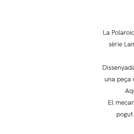
La Polaroi
sèrie La
Dissenyada 
una peça m
Aqu
El mecan
pogut 