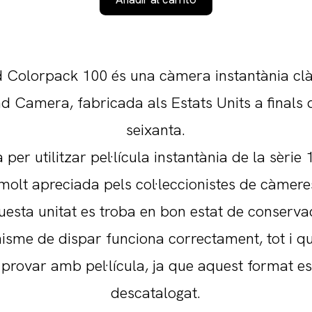
d Colorpack 100 és una càmera instantània clà
nd Camera, fabricada als Estats Units a finals 
seixanta.
per utilitzar pel·lícula instantània de la sèrie 
olt apreciada pels col·leccionistes de càmere
esta unitat es troba en bon estat de conserva
isme de dispar funciona correctament, tot i qu
provar amb pel·lícula, ja que aquest format e
descatalogat.