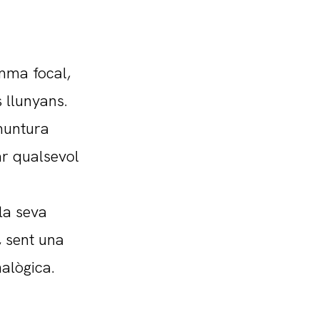
mma focal,
s llunyans.
muntura
ar qualsevol
la seva
, sent una
nalògica.