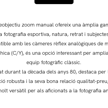
leobjectiu zoom manual ofereix una àmplia ga
a fotografia esportiva, natura, retrat i subjecte
ible amb les càmeres rèflex analògiques de 
ica (C/Y), és una opció interessant per ampli
equip fotogràfic clàssic.
at durant la dècada dels anys 80, destaca per 
ió robusta i la seva bona relació qualitat-preu
olt versàtil per als aficionats a la fotografia a