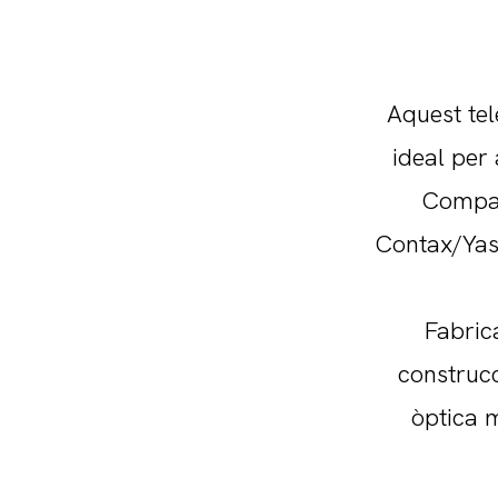
Aquest te
ideal per 
Compat
Contax/Yash
Fabric
construcc
òptica m