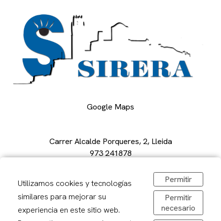
Google Maps
Carrer Alcalde Porqueres, 2, Lleida
973 241878
sirerafoto@gmail.com
Obrir a Google Maps
Permitir
Utilizamos cookies y tecnologías
De dilluns a divendres: 08,30-20,00h
similares para mejorar su
Permitir
Dissabtes: 09:00 – 13:00
necesario
experiencia en este sitio web.