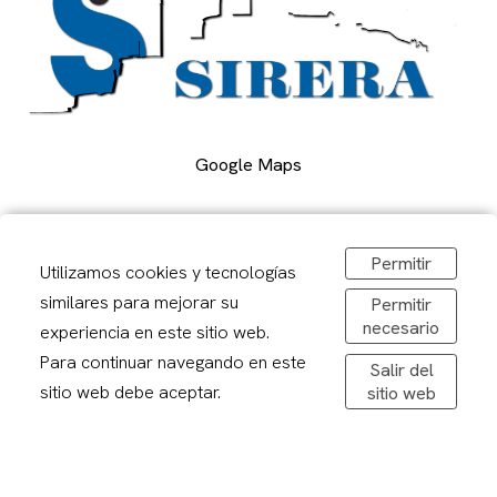
Google Maps
Carrer Alcalde Porqueres, 2, Lleida
Permitir
973 241878
Utilizamos cookies y tecnologías
sirerafoto@gmail.com
similares para mejorar su
Permitir
Obrir a Google Maps
necesario
experiencia en este sitio web.
De dilluns a divendres: 08,30-20,00h
Para continuar navegando en este
Salir del
Dissabtes: 09:00 – 13:00
sitio web debe aceptar.
sitio web
Avís legal