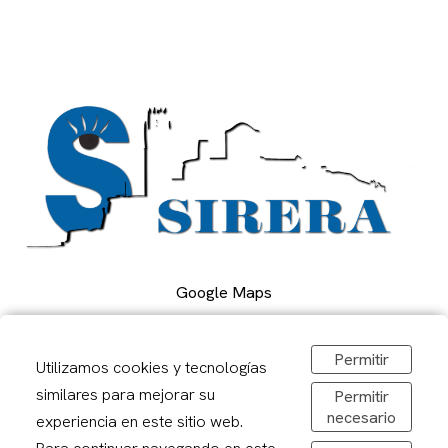
Google Maps
Permitir
Carrer Alcalde Porqueres, 2, Lleida
Utilizamos cookies y tecnologías
973 241878
similares para mejorar su
Permitir
sirerafoto@gmail.com
necesario
experiencia en este sitio web.
Obrir a Google Maps