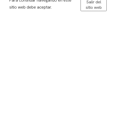
Para continuar navegando en este
Salir del
De dilluns a divendres: 08,30-20,00h
sitio web debe aceptar.
sitio web
Dissabtes: 09:00 – 13:00
Avís legal
Politica de privacitat
Política de cookies
Condicions de compra
Devolucions
Enviaments