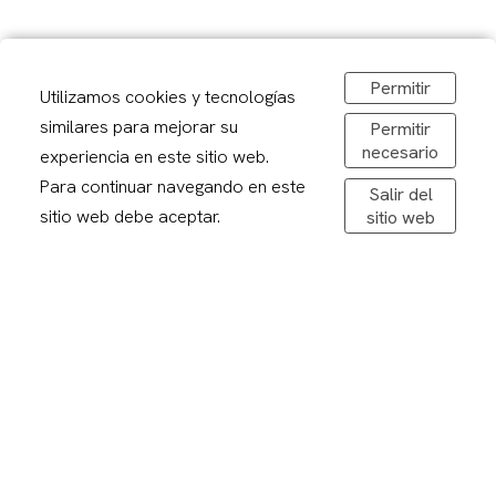
Google Maps
Permitir
Utilizamos cookies y tecnologías
Carrer Alcalde Porqueres, 2, Lleida
similares para mejorar su
Permitir
973 241878
necesario
experiencia en este sitio web.
sirerafoto@gmail.com
Para continuar navegando en este
Salir del
Obrir a Google Maps
sitio web debe aceptar.
sitio web
De dilluns a divendres: 08,30-20,00h
Dissabtes: 09:00 – 13:00
Avís legal
Politica de privacitat
Política de cookies
Condicions de compra