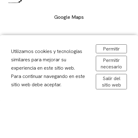
Google Maps
Carrer Alcalde Porqueres, 2, Lleida
973 241878
Permitir
Utilizamos cookies y tecnologías
sirerafoto@gmail.com
similares para mejorar su
Permitir
Obrir a Google Maps
necesario
experiencia en este sitio web.
De dilluns a divendres: 08,30-20,00h
Dissabtes: 09:00 – 13:00
Para continuar navegando en este
Salir del
sitio web debe aceptar.
sitio web
Avís legal
Politica de privacitat
Política de cookies
Condicions de compra