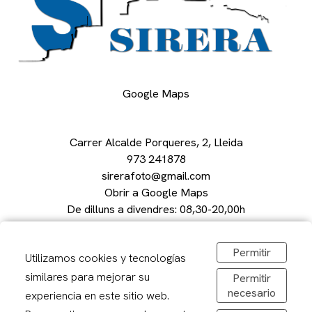
Google Maps
Carrer Alcalde Porqueres, 2, Lleida
973 241878
sirerafoto@gmail.com
Obrir a Google Maps
De dilluns a divendres: 08,30-20,00h
Dissabtes: 09:00 – 13:00
Permitir
Utilizamos cookies y tecnologías
similares para mejorar su
Permitir
necesario
experiencia en este sitio web.
Avís legal