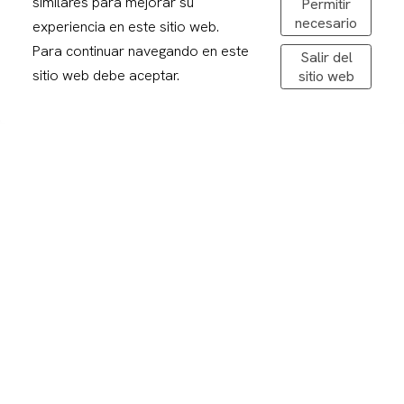
similares para mejorar su
Permitir
Obrir a Google Maps
necesario
experiencia en este sitio web.
De dilluns a divendres: 08,30-20,00h
Para continuar navegando en este
Salir del
Dissabtes: 09:00 – 13:00
sitio web debe aceptar.
sitio web
Avís legal
Politica de privacitat
Política de cookies
Condicions de compra
Devolucions
Enviaments