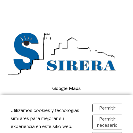
Google Maps
Permitir
Carrer Alcalde Porqueres, 2, Lleida
Utilizamos cookies y tecnologías
973 241878
similares para mejorar su
Permitir
sirerafoto@gmail.com
necesario
experiencia en este sitio web.
Obrir a Google Maps