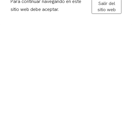
Para continuar navegando en este
Salir del
De dilluns a divendres: 08,30-20,00h
sitio web debe aceptar.
sitio web
Dissabtes: 09:00 – 13:00
Avís legal
Politica de privacitat
Política de cookies
Condicions de compra
Devolucions
Enviaments