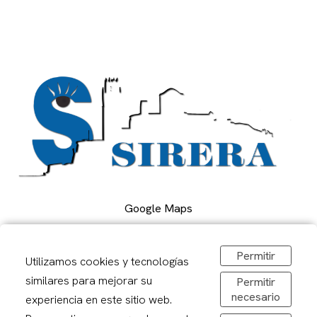
Google Maps
Permitir
Carrer Alcalde Porqueres, 2, Lleida
Utilizamos cookies y tecnologías
973 241878
similares para mejorar su
Permitir
sirerafoto@gmail.com
necesario
experiencia en este sitio web.
Obrir a Google Maps