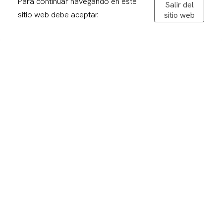
Para continuar navegando en este
Salir del
De dilluns a divendres: 08,30-20,00h
sitio web debe aceptar.
sitio web
Dissabtes: 09:00 – 13:00
Avís legal
Politica de privacitat
Política de cookies
Condicions de compra
Devolucions
Enviaments