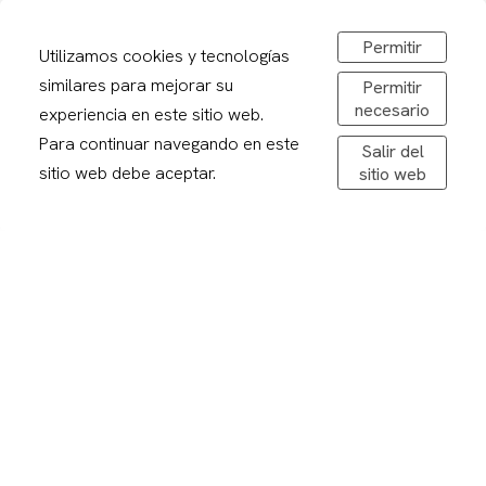
973 241878
sirerafoto@gmail.com
Permitir
Utilizamos cookies y tecnologías
Obrir a Google Maps
similares para mejorar su
Permitir
De dilluns a divendres: 08,30-20,00h
necesario
experiencia en este sitio web.
Dissabtes: 09:00 – 13:00
Para continuar navegando en este
Salir del
sitio web debe aceptar.
sitio web
Avís legal
Politica de privacitat
Política de cookies
Condicions de compra
Devolucions
Enviaments