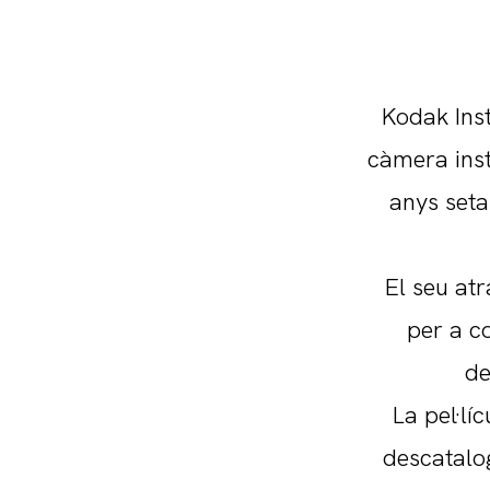
Kodak Ins
càmera inst
anys seta
El seu atr
per a co
de
La pel·lí
descatalo