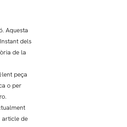
ó. Aquesta
Instant dels
òria de la
l·lent peça
ica o per
ro.
actualment
article de