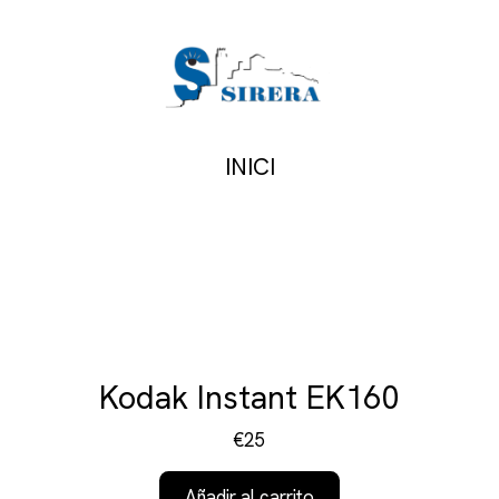
INICI
Kodak Instant EK160
€25
Añadir al carrito