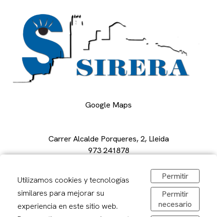
Google Maps
Carrer Alcalde Porqueres, 2, Lleida
973 241878
sirerafoto@gmail.com
Obrir a Google Maps
Permitir
Utilizamos cookies y tecnologías
De dilluns a divendres: 08,30-20,00h
similares para mejorar su
Permitir
Dissabtes: 09:00 – 13:00
necesario
experiencia en este sitio web.