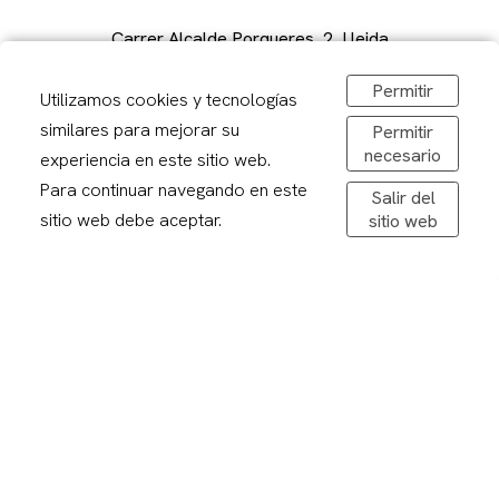
Carrer Alcalde Porqueres, 2, Lleida
973 241878
Permitir
sirerafoto@gmail.com
Utilizamos cookies y tecnologías
Obrir a Google Maps
similares para mejorar su
Permitir
De dilluns a divendres: 08,30-20,00h
necesario
experiencia en este sitio web.
Dissabtes: 09:00 – 13:00
Para continuar navegando en este
Salir del
sitio web debe aceptar.
sitio web
Avís legal
Politica de privacitat
Política de cookies
Condicions de compra
Devolucions