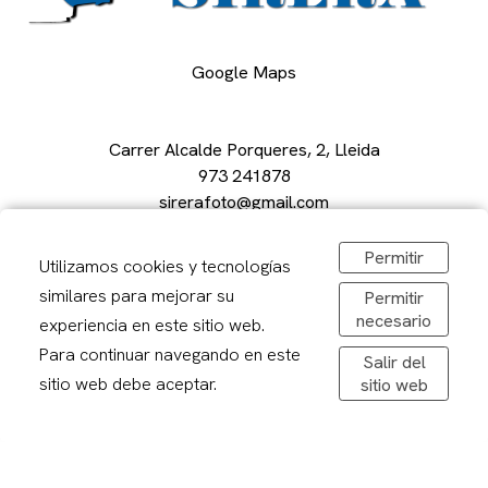
Google Maps
Carrer Alcalde Porqueres, 2, Lleida
973 241878
sirerafoto@gmail.com
Obrir a Google Maps
De dilluns a divendres: 08,30-20,00h
Permitir
Utilizamos cookies y tecnologías
Dissabtes: 09:00 – 13:00
similares para mejorar su
Permitir
necesario
experiencia en este sitio web.
Para continuar navegando en este
Salir del
sitio web debe aceptar.
sitio web
Avís legal
Politica de privacitat
Política de cookies
Condicions de compra