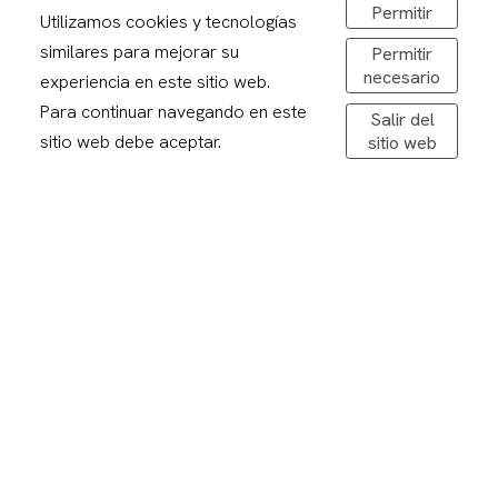
Permitir
Utilizamos cookies y tecnologías
Carrer Alcalde Porqueres, 2, Lleida
similares para mejorar su
Permitir
973 241878
necesario
experiencia en este sitio web.
sirerafoto@gmail.com
Para continuar navegando en este
Obrir a Google Maps
Salir del
sitio web debe aceptar.
sitio web
De dilluns a divendres: 08,30-20,00h
Dissabtes: 09:00 – 13:00
Avís legal
Politica de privacitat
Política de cookies
Condicions de compra
Devolucions