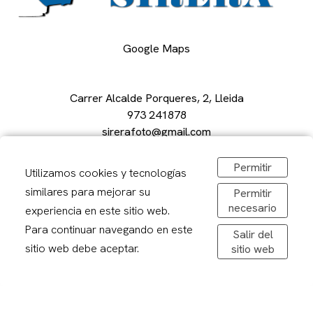
Google Maps
Carrer Alcalde Porqueres, 2, Lleida
973 241878
sirerafoto@gmail.com
Obrir a Google Maps
De dilluns a divendres: 08,30-20,00h
Permitir
Utilizamos cookies y tecnologías
Dissabtes: 09:00 – 13:00
similares para mejorar su
Permitir
necesario
experiencia en este sitio web.
Para continuar navegando en este
Salir del
sitio web debe aceptar.
sitio web
Avís legal
Politica de privacitat
Política de cookies
Condicions de compra