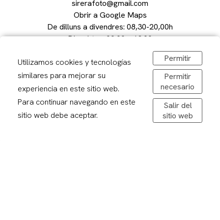
sirerafoto@gmail.com
Obrir a Google Maps
De dilluns a divendres: 08,30-20,00h
Dissabtes: 09:00 – 13:00
Permitir
Utilizamos cookies y tecnologías
similares para mejorar su
Permitir
necesario
experiencia en este sitio web.
Avís legal
Para continuar navegando en este
Politica de privacitat
Salir del
sitio web debe aceptar.
Política de cookies
sitio web
Condicions de compra
Devolucions
Enviaments