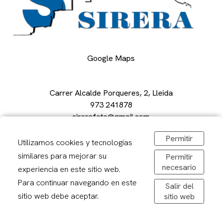
Google Maps
Carrer Alcalde Porqueres, 2, Lleida
973 241878
sirerafoto@gmail.com
Obrir a Google Maps
Permitir
De dilluns a divendres: 08,30-20,00h
Utilizamos cookies y tecnologías
Dissabtes: 09:00 – 13:00
similares para mejorar su
Permitir
necesario
experiencia en este sitio web.
Para continuar navegando en este
Salir del
sitio web debe aceptar.
sitio web
Avís legal
Politica de privacitat