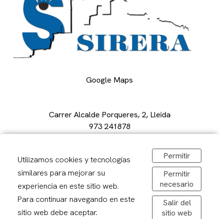
Google Maps
Carrer Alcalde Porqueres, 2, Lleida
973 241878
sirerafoto@gmail.com
Obrir a Google Maps
Permitir
Utilizamos cookies y tecnologías
De dilluns a divendres: 08,30-20,00h
similares para mejorar su
Dissabtes: 09:00 – 13:00
Permitir
necesario
experiencia en este sitio web.
Para continuar navegando en este
Salir del
sitio web debe aceptar.
sitio web