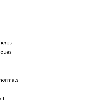
meres
iques
 normals
nt.