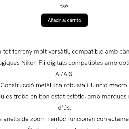
€59
Añadir al carrito
 tot terreny molt versàtil, compatible amb cà
ògiques Nikon F i digitals compatibles amb òpt
AI/AIS.
Construcció metàl·lica robusta i funció macro.
tiu es troba en bon estat estètic, amb marques
d’ús.
s anells de zoom i enfoc funcionen correctame