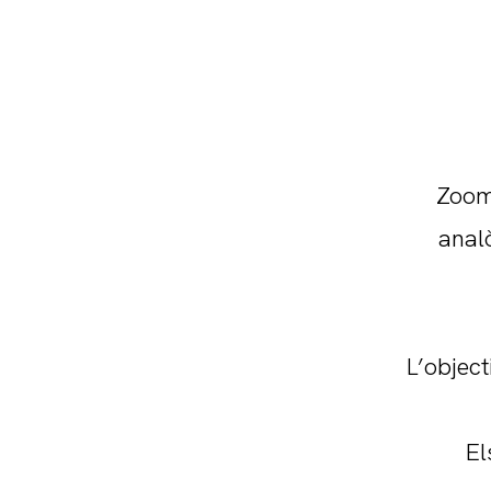
Zoom
anal
L’objec
El