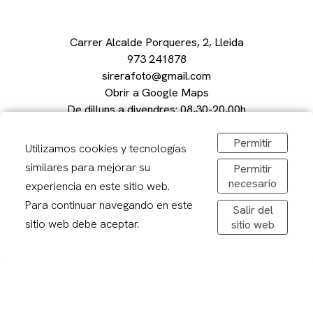
Carrer Alcalde Porqueres, 2, Lleida
973 241878
sirerafoto@gmail.com
Obrir a Google Maps
De dilluns a divendres: 08,30-20,00h
Dissabtes: 09:00 – 13:00
Permitir
Utilizamos cookies y tecnologías
similares para mejorar su
Permitir
necesario
experiencia en este sitio web.
Avís legal
Para continuar navegando en este
Salir del
Politica de privacitat
sitio web debe aceptar.
sitio web
Política de cookies
Condicions de compra