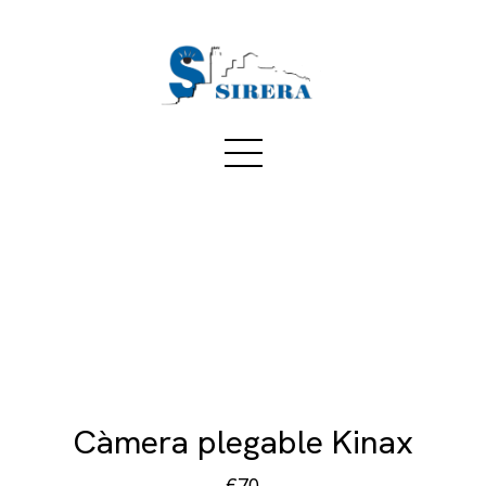
Càmera plegable Kinax
€70