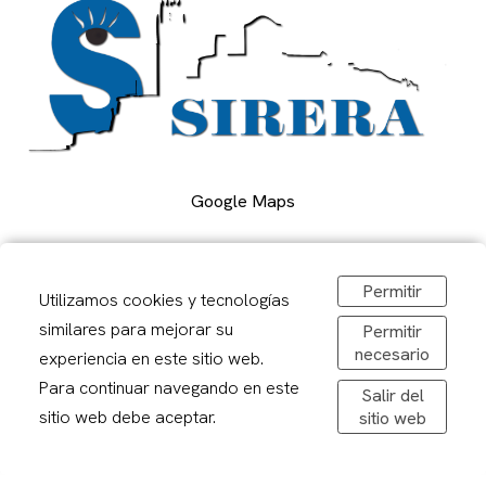
Google Maps
Carrer Alcalde Porqueres, 2, Lleida
Permitir
Utilizamos cookies y tecnologías
973 241878
sirerafoto@gmail.com
similares para mejorar su
Permitir
necesario
Obrir a Google Maps
experiencia en este sitio web.
De dilluns a divendres: 08,30-20,00h
Para continuar navegando en este
Salir del
Dissabtes: 09:00 – 13:00
sitio web debe aceptar.
sitio web