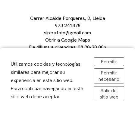
Carrer Alcalde Porqueres, 2, Lleida
973 241878
sirerafoto@gmail.com
Obrir a Google Maps
De dilluns a divendres: 08,30-20,00h
Dissabtes: 09:00 – 13:00
Permitir
Utilizamos cookies y tecnologías
similares para mejorar su
Permitir
necesario
experiencia en este sitio web.
Avís legal
Para continuar navegando en este
Salir del
Politica de privacitat
sitio web debe aceptar.
sitio web
Política de cookies
Condicions de compra