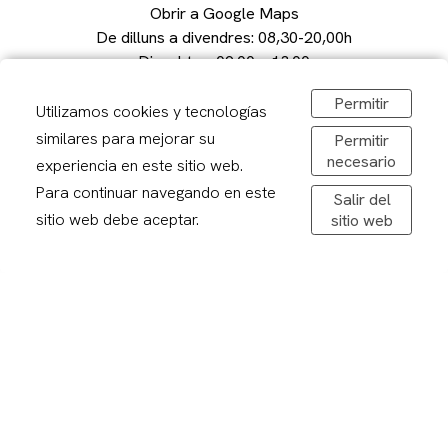
Obrir a Google Maps
De dilluns a divendres: 08,30-20,00h
Dissabtes: 09:00 – 13:00
Permitir
Utilizamos cookies y tecnologías
similares para mejorar su
Permitir
necesario
experiencia en este sitio web.
Avís legal
Para continuar navegando en este
Politica de privacitat
Salir del
Política de cookies
sitio web debe aceptar.
sitio web
Condicions de compra
Devolucions
Enviaments