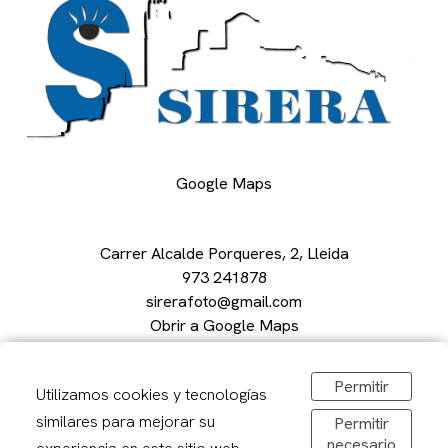
Google Maps
Carrer Alcalde Porqueres, 2, Lleida
973 241878
sirerafoto@gmail.com
Obrir a Google Maps
De dilluns a divendres: 08,30-20,00h
Dissabtes: 09:00 – 13:00
Permitir
Utilizamos cookies y tecnologías
similares para mejorar su
Permitir
necesario